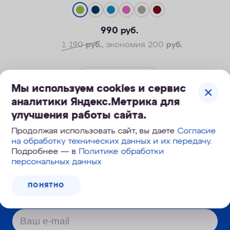
990
руб.
Легкость активной жизни
Надежность корпуса
1 190
руб.
, экономия 200
руб.
Безопасные материалы
ПОД ЗАКАЗ
Мы используем cookies и сервис
аналитики Яндекс.Метрика для
улучшения работы сайта.
Продолжая использовать сайт, вы даете
Согласие
на обработку технических данных и их передачу
.
Корзина №
965-100
Подробнее — в
Политике обработки
персональных данных
ПОНЯТНО
Узнайте первым о новинках и новостях: