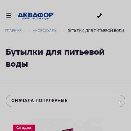
0
ГЛАВНАЯ
АКСЕССУАРЫ
БУТЫЛКИ ДЛЯ ПИТЬЕВОЙ ВОДЫ
ДЛЯ ПИТЬЕВОЙ ВОДЫ
СМЕННЫЕ МОДУЛИ
Бутылки для питьевой
ДЛЯ ВАННОЙ
воды
В КОТТЕДЖ
ДЛЯ БИЗНЕСА
АКСЕССУАРЫ
АКЦИИ
СНАЧАЛА ПОПУЛЯРНЫЕ
ДОСТАВКА
ОПЛАТА
Скидка