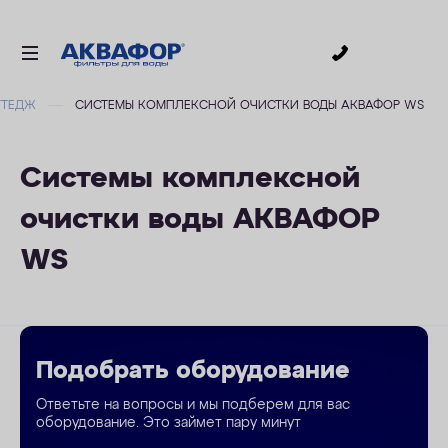
0
ТТЕДЖ
СИСТЕМЫ КОМПЛЕКСНОЙ ОЧИСТКИ ВОДЫ АКВАФОР WS
ДЛЯ ПИТЬЕВОЙ ВОДЫ
СМЕННЫЕ МОДУЛИ
Системы комплексной
ДЛЯ ВАННОЙ
очистки воды АКВАФОР
В КОТТЕДЖ
WS
ДЛЯ БИЗНЕСА
АКСЕССУАРЫ
АКЦИИ
Подобрать оборудование
ДОСТАВКА
Ответьте на вопросы и мы подберем для вас
оборудование. Это займет пару минут
ОПЛАТА