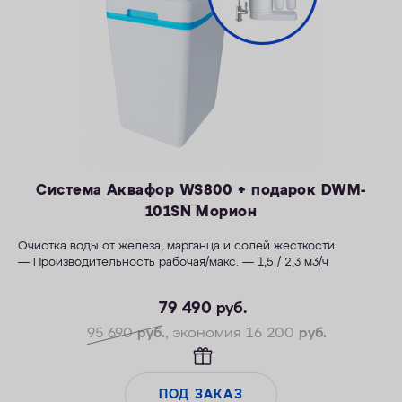
Система Аквафор WS800 + подарок DWM-
101SN Морион
Очистка воды от железа, марганца и солей жесткости.
— Производительность рабочая/макс. — 1,5 / 2,3 м3/ч
— Максимальная удаляемая жесткость — 28 мг-экв/л
79 490
руб.
— Максимальная удаляемая концентрация железа — 12 мг/л
— Максимальная удаляемая концентрация растворенного
95 690
руб.
, экономия 16 200
руб.
марганца — 5 мг/л
— Объем воды/соли на регенерацию от 66 литров / 1,0 кг
— Размеры 404 х 485 х 706 мм
ПОД ЗАКАЗ