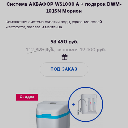
Система АКВАФОР WS1000 A + подарок DWM-
101SN Морион
Компактная система очистки воды, удаление солей
жесткости, железа и марганца.
—Производительность раб./макс. — 1,5/2,3 м3/ч
—Максимальное значение ПМО: до 10 мг О2/л
93 490
руб.
—Максимальная удаляемая жесткость — 24 мг-экв/л
112 890
руб.
, экономия 19 400
руб.
—Максимальная удаляемая концентрация железа — 5 мг/л
—Максимальная удаляемая концентрация растворенного
марганца — 3 мг/л
ПОД ЗАКАЗ
—Объем воды/соли на регенерацию от 66 л/1,0 кг
Скидка