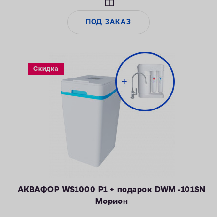
марганца — 5 мг/л
— Объем воды/соли на регенерацию от 43 литров / 0,8 кг
ПОД ЗАКАЗ
— Удаляет сероводород до 1 мг/л
Скидка
АКВАФОР WS1000 P1 + подарок DWM -101SN
Морион