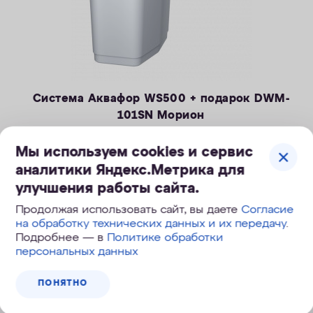
Система Аквафор WS500 + подарок DWM-
101SN Морион
Компактная система очистки воды, удаление солей
Мы используем cookies и сервис
жесткости, железа и марганца.
— Производительность раб./макс. — 1,4 / 2,1 м3/ч
аналитики Яндекс.Метрика для
— Максимальная удаляемая жесткость — 24 мг-экв/л
улучшения работы сайта.
49 990
руб.
— Максимальная удаляемая концентрация железа — 10 мг/л
Продолжая использовать сайт, вы даете
Согласие
74 990
руб.
, экономия 25 000
руб.
— Максимальная удаляемая концентрация растворенного
на обработку технических данных и их передачу
.
марганца — 3 мг/л
Подробнее — в
Политике обработки
— Объем воды/соли на регенерацию от 43 литров / 0,8 кг
персональных данных
ПОД ЗАКАЗ
— Размеры 322 х 432 х 554 мм
ПОНЯТНО