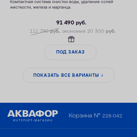
Компактная система очистки воды, удаление солей
жесткости, железа и марганца.
— Производительность раб./макс. — 1,8/2,7 м3/ч
— Максимальная удаляемая жесткость — 34 мг-экв/л
91 490
руб.
— Максимальная удаляемая концентрация железа — 14 мг/л
111 790
руб.
, экономия 20 300
руб.
— Максимальная удаляемая концентрация растворенного
марганца — 5 мг/л
— Объем воды/соли на регенерацию от 70 литров / 1,4 кг
ПОД ЗАКАЗ
— Удаляет сероводород до 1 мг/л
ПОКАЗАТЬ ВСЕ ВАРИАНТЫ
Корзина №
228-042