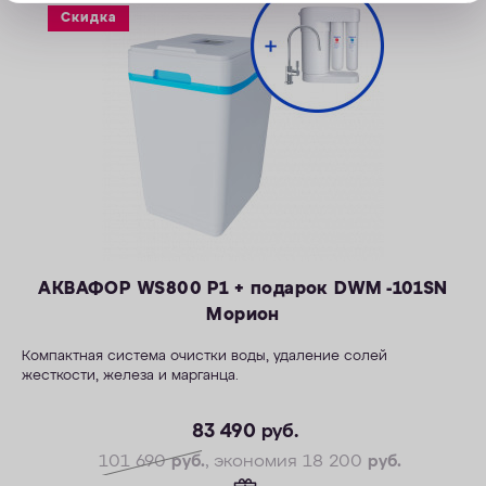
Скидка
АКВАФОР WS800 P1 + подарок DWM -101SN
Морион
Компактная система очистки воды, удаление солей
жесткости, железа и марганца.
— Производительность раб./макс. — 1,5/2,3 м3/ч
— Максимальная удаляемая жесткость — 28 мг-экв/л
83 490
руб.
— Максимальная удаляемая концентрация железа — 12 мг/л
101 690
руб.
, экономия 18 200
руб.
— Максимальная удаляемая концентрация растворенного