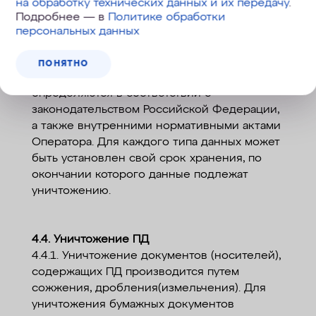
на обработку технических данных и их передачу
.
не дольше, чем этого требуют цели их
Подробнее — в
Политике обработки
обработки, и они подлежат уничтожению по
персональных данных
достижении целей обработки или в случае
утраты необходимости в их достижении.
ПОНЯТНО
4.3.6. Сроки хранения персональных данных
определяются в соответствии с
законодательством Российской Федерации,
а также внутренними нормативными актами
Оператора. Для каждого типа данных может
быть установлен свой срок хранения, по
окончании которого данные подлежат
уничтожению.
4.4. Уничтожение ПД
4.4.1. Уничтожение документов (носителей),
содержащих ПД производится путем
сожжения, дробления(измельчения). Для
уничтожения бумажных документов