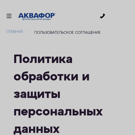
0
ГЛАВНАЯ
ПОЛЬЗОВАТЕЛЬСКОЕ СОГЛАШЕНИЕ
ДЛЯ ПИТЬЕВОЙ ВОДЫ
СМЕННЫЕ МОДУЛИ
Политика
ДЛЯ ВАННОЙ
В КОТТЕДЖ
обработки и
ДЛЯ БИЗНЕСА
АКСЕССУАРЫ
защиты
АКЦИИ
персональных
ДОСТАВКА
данных
ОПЛАТА