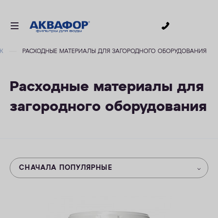
0
Ж
РАСХОДНЫЕ МАТЕРИАЛЫ ДЛЯ ЗАГОРОДНОГО ОБОРУДОВАНИЯ
ДЛЯ ПИТЬЕВОЙ ВОДЫ
СМЕННЫЕ МОДУЛИ
Расходные материалы для
ДЛЯ ВАННОЙ
загородного оборудования
В КОТТЕДЖ
ДЛЯ БИЗНЕСА
АКСЕССУАРЫ
АКЦИИ
СНАЧАЛА ПОПУЛЯРНЫЕ
ДОСТАВКА
ОПЛАТА