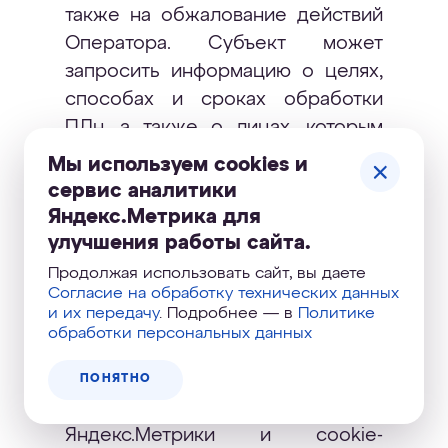
также на обжалование действий
Оператора. Субъект может
запросить информацию о целях,
способах и сроках обработки
ПДн, а также о лицах, которым
передаются ПДн. Подробный
Мы используем cookies и
порядок реализации прав указан
сервис аналитики
в Политике обработки и защиты
Яндекс.Метрика для
персональных данных
улучшения работы сайта.
(
https://www.aquaphor.ru/privacy-
Продолжая использовать сайт, вы даете
Согласие на обработку технических данных
policy
). Подробная информация о
и их передачу
. Подробнее — в
Политике
порядке работы с технической
обработки персональных данных
информацией приведена в
отдельном согласии: «Согласие
ПОНЯТНО
на использование,
Яндекс.Метрики и cookie-