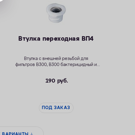
Втулка переходная ВП4
Втулка с внешней резьбой для
фильтров
В300
,
В300 бактерицидный
и
Модерн исп.2
.
190
руб.
ПОД ЗАКАЗ
Е ВАРИАНТЫ