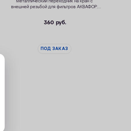
Металлический переходник на кран с
внешней резьбой для фильтров АКВАФОР:
В300
,
В300 бактерицидный
и
Модерн исп.2
360
руб.
ПОД ЗАКАЗ