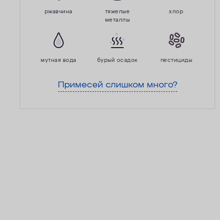
ржавчина
тяжелые
хлор
металлы
мутная вода
бурый осадок
пестициды
Примесей слишком много?